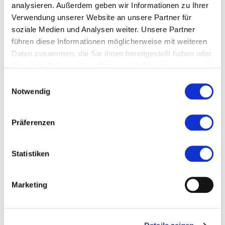
Marktplatz 7
analysieren. Außerdem geben wir Informationen zu Ihrer
Verwendung unserer Website an unsere Partner für
64711 Erbach
soziale Medien und Analysen weiter. Unsere Partner
führen diese Informationen möglicherweise mit weiteren
Daten zusammen, die Sie ihnen bereitgestellt haben oder
die sie im Rahmen Ihrer Nutzung der Dienste gesammelt
haben.
Einwilligungsauswahl
Auf Google Maps ansehen
Notwendig
Auf OpenStreetMap ansehen
Präferenzen
Statistiken
Marketing