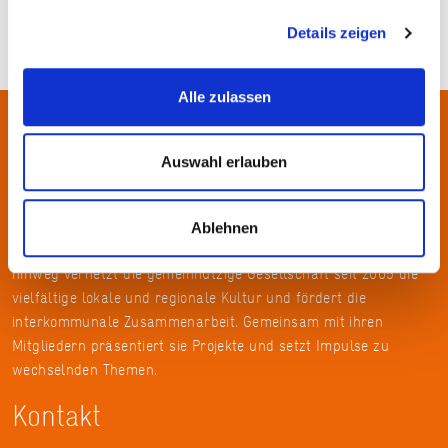
Details zeigen
Alle zulassen
Über uns
Auswahl erlauben
In der Metropolregion FrankfurtRheinMain haben sich rund 50
Landkreise, Städte, Gemeinden und der Regionalverband zur
Ablehnen
KulturRegion zusammen-geschlossen. Über die Ländergrenzen
hinweg vernetzt die gemeinnützige Gesellschaft seit 2005 die
vielfältige lokale und regionale Kultur und fördert die
interkommunale Zusammenarbeit. Gemeinsam mit ihren
Mitgliedern präsentiert sie Projekte und setzt Impulse zu
wechselnden Themen.
Kontakt