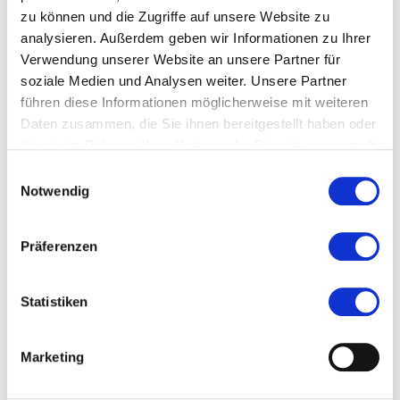
zu können und die Zugriffe auf unsere Website zu
analysieren. Außerdem geben wir Informationen zu Ihrer
Verwendung unserer Website an unsere Partner für
soziale Medien und Analysen weiter. Unsere Partner
führen diese Informationen möglicherweise mit weiteren
Daten zusammen, die Sie ihnen bereitgestellt haben oder
die sie im Rahmen Ihrer Nutzung der Dienste gesammelt
haben.
Einwilligungsauswahl
Notwendig
Präferenzen
© Wikimedia Commons/Tilmann2007/Dr. Volkmar Rudolf
Statistiken
Marketing