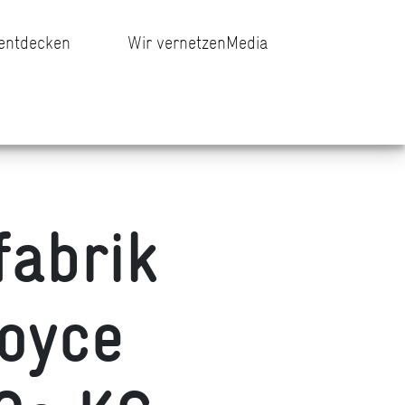
 entdecken
Wir vernetzen
Media
fabrik
oyce