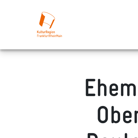
Ehema
Obe