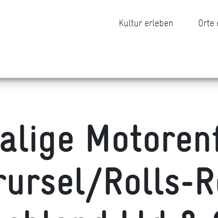
Kultur erleben
Orte
lige Motoren
rursel/Rolls-R