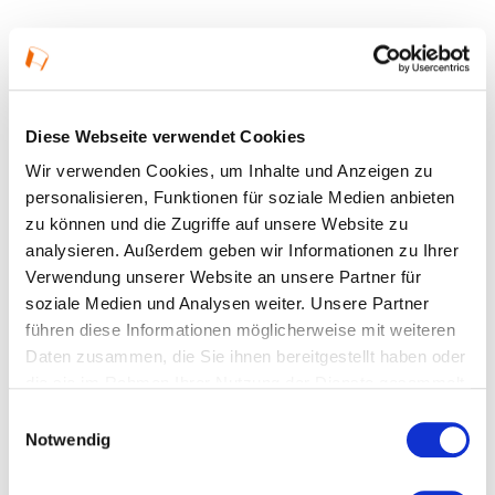
Ort und Anfahrt
Diese Webseite verwendet Cookies
Franklinstraße 65
Wir verwenden Cookies, um Inhalte und Anzeigen zu
60486 Frankfurt am Main
personalisieren, Funktionen für soziale Medien anbieten
zu können und die Zugriffe auf unsere Website zu
analysieren. Außerdem geben wir Informationen zu Ihrer
Verwendung unserer Website an unsere Partner für
soziale Medien und Analysen weiter. Unsere Partner
führen diese Informationen möglicherweise mit weiteren
Daten zusammen, die Sie ihnen bereitgestellt haben oder
die sie im Rahmen Ihrer Nutzung der Dienste gesammelt
haben.
Einwilligungsauswahl
Notwendig