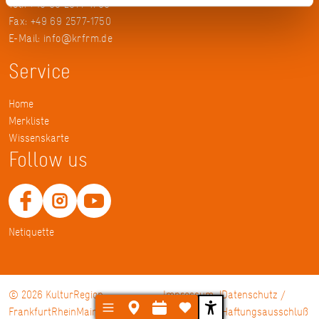
Tel.: +49 69 2577-1700
Fax: +49 69 2577-1750
E-Mail:
info@krfrm.de
Service
Home
Merkliste
Wissenskarte
Follow us
Netiquette
© 2026 KulturRegion
Impressum
Datenschutz /
FrankfurtRheinMain gGmbH
Haftungsausschluß