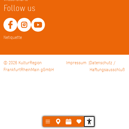
Follow us
Netiquette
© 2026 KulturRegion
Impressum
Datenschutz /
FrankfurtRheinMain gGmbH
Haftungsausschluß