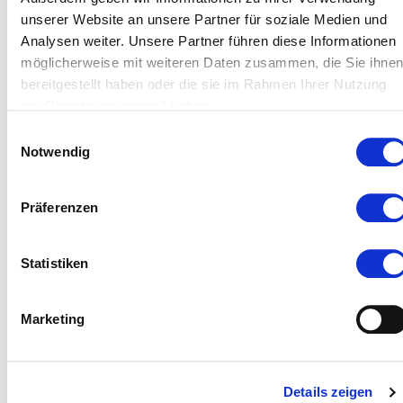
64653 Lorsch
unserer Website an unsere Partner für soziale Medien und
Analysen weiter. Unsere Partner führen diese Informationen
Zugänglichkeit:
zugänglich
möglicherweise mit weiteren Daten zusammen, die Sie ihne
bereitgestellt haben oder die sie im Rahmen Ihrer Nutzung
der Dienste gesammelt haben.
Einwilligungsauswahl
Notwendig
Präferenzen
Statistiken
Marketing
Details zeigen