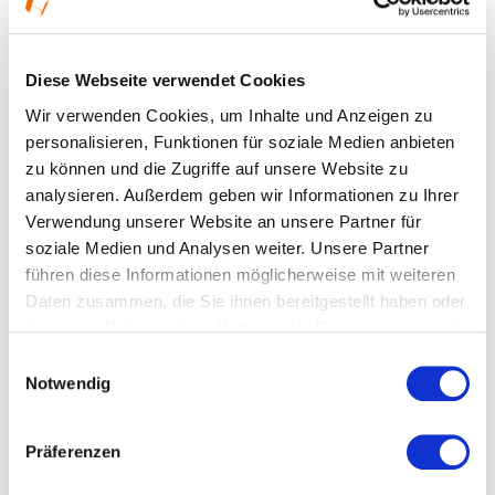
#Lokaler Routenführer Kreis Offenbach
Stand: 2020
Diese Webseite verwendet Cookies
Wir verwenden Cookies, um Inhalte und Anzeigen zu
personalisieren, Funktionen für soziale Medien anbieten
Ort und Anfahrt
zu können und die Zugriffe auf unsere Website zu
analysieren. Außerdem geben wir Informationen zu Ihrer
Verwendung unserer Website an unsere Partner für
Paul-Ehrlich-Straße 51-59
soziale Medien und Analysen weiter. Unsere Partner
63225 Langen (Hessen)
führen diese Informationen möglicherweise mit weiteren
Daten zusammen, die Sie ihnen bereitgestellt haben oder
die sie im Rahmen Ihrer Nutzung der Dienste gesammelt
haben.
Einwilligungsauswahl
Notwendig
Präferenzen