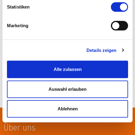
Statistiken
Marketing
Paul-Ehrlich-Institut, Langen (Hessen), © Wikimedia, Nina CC BY-SA
3.0
Details zeigen
Alle zulassen
Auswahl erlauben
Ablehnen
Über uns