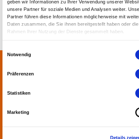
geben wir Informationen zu Ihrer Verwendung unserer Websi
unsere Partner für soziale Medien und Analysen weiter. Uns
Partner führen diese Informationen möglicherweise mit weite
Daten zusammen, die Sie ihnen bereitgestellt haben oder die
Rahmen Ihrer Nutzung der Dienste gesammelt haben.
Einwilligungsauswahl
Notwendig
Über uns
Präferenzen
In der Metropolregion FrankfurtRheinMain haben sich rund 50
Landkreise, Städte, Gemeinden und der Regionalverband zur
Statistiken
KulturRegion zusammen-geschlossen. Über die Ländergrenzen
hinweg vernetzt die gemeinnützige Gesellschaft seit 2005 die
Marketing
vielfältige lokale und regionale Kultur und fördert die
interkommunale Zusammenarbeit. Gemeinsam mit ihren
Mitgliedern präsentiert sie Projekte und setzt Impulse zu
wechselnden Themen.
Details zeige