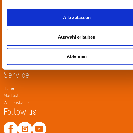
Kontakt
Alle zulassen
KulturRegion FrankfurtRheinMain gGmbH Poststraße 16 60329
Frankfurt am Main
Auswahl erlauben
Tel.: +49 69 2577-1700
Fax: +49 69 2577-1750
Ablehnen
E-Mail:
info@krfrm.de
Service
Home
Merkliste
Wissenskarte
Follow us