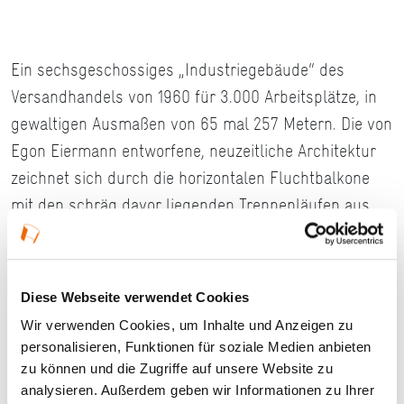
Ein sechsgeschossiges „Industriegebäude“ des
Versandhandels von 1960 für 3.000 Arbeitsplätze, in
gewaltigen Ausmaßen von 65 mal 257 Metern. Die von
Egon Eiermann entworfene, neuzeitliche Architektur
zeichnet sich durch die horizontalen Fluchtbalkone
mit den schräg davor liegenden Treppenläufen aus.
Das Ensemble, einschließlich des Kraftwerks in
konstruktivistischer Formgebung, steht seit Längerem
für eine Umnutzung zur Verfügung.
Diese Webseite verwendet Cookies
Stand: 2015
Wir verwenden Cookies, um Inhalte und Anzeigen zu
personalisieren, Funktionen für soziale Medien anbieten
#Lokaler Routenführer Frankfurt am Main
zu können und die Zugriffe auf unsere Website zu
analysieren. Außerdem geben wir Informationen zu Ihrer