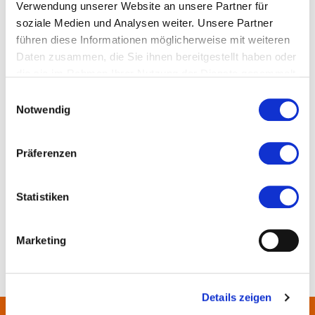
Verwendung unserer Website an unsere Partner für
soziale Medien und Analysen weiter. Unsere Partner
Ort und Anfahrt
führen diese Informationen möglicherweise mit weiteren
Daten zusammen, die Sie ihnen bereitgestellt haben oder
die sie im Rahmen Ihrer Nutzung der Dienste gesammelt
Hanauer Landstraße 360
haben.
Einwilligungsauswahl
60386 Frankfurt am Main
Notwendig
Präferenzen
Statistiken
Marketing
Details zeigen