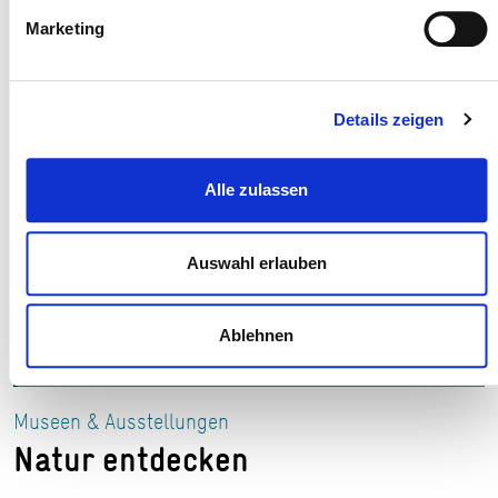
Marketing
Details zeigen
Alle zulassen
Auswahl erlauben
Ablehnen
Schmetterling-Exponat aus der Ausstellung © Museen der Stadt
Aschaffenburg/Ines Otschik
Museen & Ausstellungen
Natur entdecken