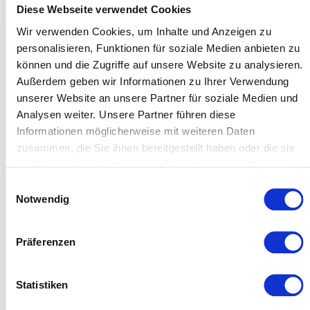
Diese Webseite verwendet Cookies
Wir verwenden Cookies, um Inhalte und Anzeigen zu
personalisieren, Funktionen für soziale Medien anbieten zu
können und die Zugriffe auf unsere Website zu analysieren.
Außerdem geben wir Informationen zu Ihrer Verwendung
Naturwissenschaftliches Museum Aschaffenburg © Michael
unserer Website an unsere Partner für soziale Medien und
Wiedemann
Analysen weiter. Unsere Partner führen diese
Informationen möglicherweise mit weiteren Daten
zusammen, die Sie ihnen bereitgestellt haben oder die sie
im Rahmen Ihrer Nutzung der Dienste gesammelt haben.
Einwilligungsauswahl
Notwendig
VERANSTALTUNGEN IN
Präferenzen
NATURWISSENSCHAFTLICHES
MUSEUM ASCHAFFENBURG
Statistiken