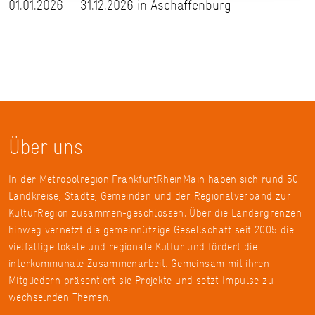
01.01.2026 — 31.12.2026 in Aschaffenburg
Über uns
In der Metropolregion FrankfurtRheinMain haben sich rund 50
Landkreise, Städte, Gemeinden und der Regionalverband zur
KulturRegion zusammen-geschlossen. Über die Ländergrenzen
hinweg vernetzt die gemeinnützige Gesellschaft seit 2005 die
vielfältige lokale und regionale Kultur und fördert die
interkommunale Zusammenarbeit. Gemeinsam mit ihren
Mitgliedern präsentiert sie Projekte und setzt Impulse zu
wechselnden Themen.