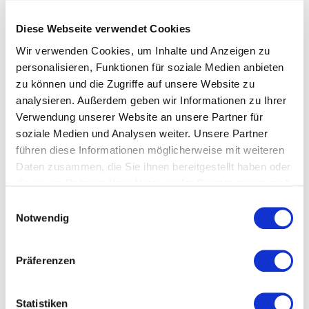
Diese Webseite verwendet Cookies
Wir verwenden Cookies, um Inhalte und Anzeigen zu
personalisieren, Funktionen für soziale Medien anbieten
zu können und die Zugriffe auf unsere Website zu
analysieren. Außerdem geben wir Informationen zu Ihrer
Verwendung unserer Website an unsere Partner für
soziale Medien und Analysen weiter. Unsere Partner
führen diese Informationen möglicherweise mit weiteren
Daten zusammen, die Sie ihnen bereitgestellt haben oder
Museum der Stadt Eschborn © Peter Lingens
die sie im Rahmen Ihrer Nutzung der Dienste gesammelt
haben.
Einwilligungsauswahl
Notwendig
Präferenzen
VERANSTALTUNGEN IN
Statistiken