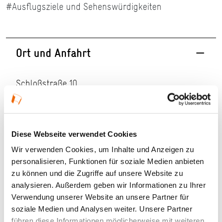
#Ausflugsziele und Sehenswürdigkeiten
Ort und Anfahrt
Schloßstraße 10
61476 Kronberg im Taunus
Haltestelle:
Kronberg Schirn Buslinie 73 (Mo–Fr)
Kronberg Bahnhof S-Bahn-Linie S4 Buslinien 71,
Diese Webseite verwendet Cookies
72, 73, 85, 251, 262, AST 85
Wir verwenden Cookies, um Inhalte und Anzeigen zu
personalisieren, Funktionen für soziale Medien anbieten
zu können und die Zugriffe auf unsere Website zu
analysieren. Außerdem geben wir Informationen zu Ihrer
Verwendung unserer Website an unsere Partner für
soziale Medien und Analysen weiter. Unsere Partner
Auf Google Maps ansehen
führen diese Informationen möglicherweise mit weiteren