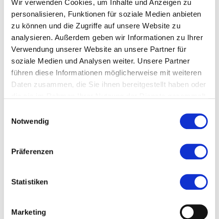
Wir verwenden Cookies, um Inhalte und Anzeigen zu
personalisieren, Funktionen für soziale Medien anbieten
zu können und die Zugriffe auf unsere Website zu
analysieren. Außerdem geben wir Informationen zu Ihrer
Verwendung unserer Website an unsere Partner für
soziale Medien und Analysen weiter. Unsere Partner
führen diese Informationen möglicherweise mit weiteren
Daten zusammen, die Sie ihnen bereitgestellt haben oder
die sie im Rahmen Ihrer Nutzung der Dienste gesammelt
haben.
Einwilligungsauswahl
Notwendig
Ausstellungsvisual © Grafik: Autostrada Studios
Präferenzen
Museen & Ausstellungen
On Display. Wie Grafikdesign uns
Statistiken
gestaltet
Marketing
21.08.2026 — 08.11.2026 in Frankfurt am Main