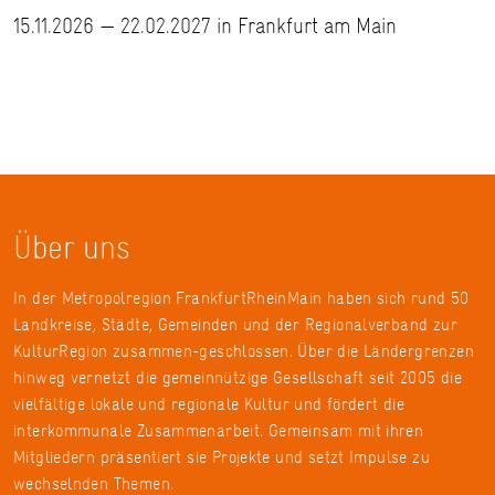
15.11.2026 — 22.02.2027 in Frankfurt am Main
Über uns
In der Metropolregion FrankfurtRheinMain haben sich rund 50
Landkreise, Städte, Gemeinden und der Regionalverband zur
KulturRegion zusammen-geschlossen. Über die Ländergrenzen
hinweg vernetzt die gemeinnützige Gesellschaft seit 2005 die
vielfältige lokale und regionale Kultur und fördert die
interkommunale Zusammenarbeit. Gemeinsam mit ihren
Mitgliedern präsentiert sie Projekte und setzt Impulse zu
wechselnden Themen.