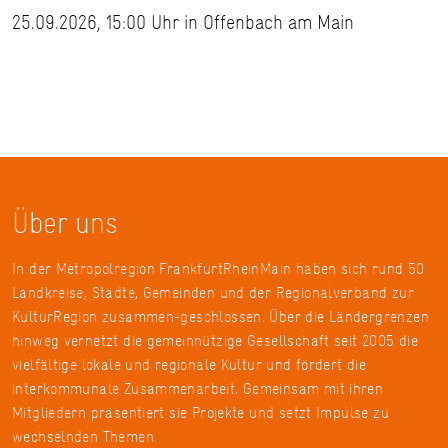
25.09.2026, 15:00 Uhr in Offenbach am Main
Über uns
In der Metropolregion FrankfurtRheinMain haben sich rund 50
Landkreise, Städte, Gemeinden und der Regionalverband zur
KulturRegion zusammen-geschlossen. Über die Ländergrenzen
hinweg vernetzt die gemeinnützige Gesellschaft seit 2005 die
vielfältige lokale und regionale Kultur und fördert die
interkommunale Zusammenarbeit. Gemeinsam mit ihren
Mitgliedern präsentiert sie Projekte und setzt Impulse zu
wechselnden Themen.