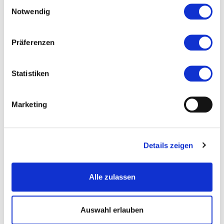
Stadtspaziergang im Offenbacher
Einwilligungsauswahl
Notwendig
Mathildenviertel
06.08.2026, 10:00 Uhr in Offenbach am Main
Präferenzen
Statistiken
Marketing
Details zeigen
Alle zulassen
Auswahl erlauben