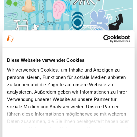
Diese Webseite verwendet Cookies
Wir verwenden Cookies, um Inhalte und Anzeigen zu
personalisieren, Funktionen für soziale Medien anbieten
zu können und die Zugriffe auf unsere Website zu
analysieren. Außerdem geben wir Informationen zu Ihrer
Verwendung unserer Website an unsere Partner für
© BSMF
soziale Medien und Analysen weiter. Unsere Partner
führen diese Informationen möglicherweise mit weiteren
Demokratie bauen!
Daten zusammen, die Sie ihnen bereitgestellt haben oder
Demokratie auf der Spur!
die sie im Rahmen Ihrer Nutzung der Dienste gesammelt
haben.