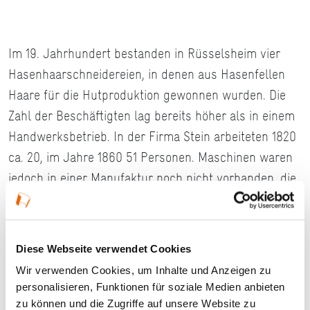
Im 19. Jahrhundert bestanden in Rüsselsheim vier
Hasenhaarschneidereien, in denen aus Hasenfellen
Haare für die Hutproduktion gewonnen wurden. Die
Zahl der Beschäftigten lag bereits höher als in einem
Handwerksbetrieb. In der Firma Stein arbeiteten 1820
ca. 20, im Jahre 1860 51 Personen. Maschinen waren
jedoch in einer Manufaktur noch nicht vorhanden, die
Arbeit wurde arbeitsteilig und per Hand ausgeführt.
Das erhaltene Gebäude der Firma Stein besaß
ursprünglich ein barockes Mansarddach. Ein
Diese Webseite verwendet Cookies
Belegschaftsfoto der Firma Stein ist nicht erhalten.
Wir verwenden Cookies, um Inhalte und Anzeigen zu
personalisieren, Funktionen für soziale Medien anbieten
Stand: 2017
zu können und die Zugriffe auf unsere Website zu