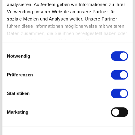
analysieren. Außerdem geben wir Informationen zu Ihrer
#Lokaler Routenführer Rüsselsheim
Verwendung unserer Website an unsere Partner für
soziale Medien und Analysen weiter. Unsere Partner
führen diese Informationen möglicherweise mit weiteren
Ort und Anfahrt
Daten zusammen, die Sie ihnen bereitgestellt haben oder
die sie im Rahmen Ihrer Nutzung der Dienste gesammelt
haben.
Einwilligungsauswahl
Ludwig-Dörfler-Allee 5
Notwendig
65428 Rüsselsheim am Main
Präferenzen
Statistiken
Marketing