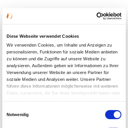
Schulberg 10
65183 Wiesbaden
Haltestelle:
Michelsberg Buslinie 6
Diese Webseite verwendet Cookies
Wir verwenden Cookies, um Inhalte und Anzeigen zu
personalisieren, Funktionen für soziale Medien anbieten
zu können und die Zugriffe auf unsere Website zu
analysieren. Außerdem geben wir Informationen zu Ihrer
Auf Google Maps ansehen
Verwendung unserer Website an unsere Partner für
soziale Medien und Analysen weiter. Unsere Partner
Auf OpenStreetMap ansehen
führen diese Informationen möglicherweise mit weiteren
Daten zusammen, die Sie ihnen bereitgestellt haben oder
die sie im Rahmen Ihrer Nutzung der Dienste gesammelt
haben.
Einwilligungsauswahl
Notwendig