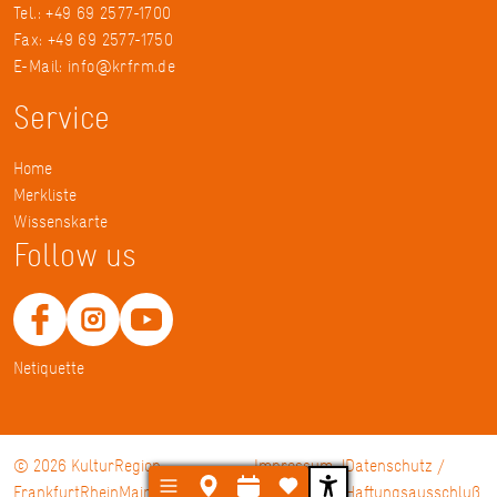
Tel.: +49 69 2577-1700
Fax: +49 69 2577-1750
E-Mail:
info@krfrm.de
Service
Home
Merkliste
Wissenskarte
Follow us
Netiquette
© 2026 KulturRegion
Impressum
Datenschutz /
FrankfurtRheinMain gGmbH
Haftungsausschluß