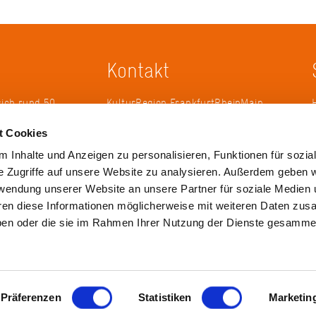
Kontakt
sich rund 50
KulturRegion FrankfurtRheinMain
erband zur
gGmbH Poststraße 16 60329
t Cookies
ändergrenzen
Frankfurt am Main
it 2005 die
 Inhalte und Anzeigen zu personalisieren, Funktionen für sozia
 die
Tel.: +49 69 2577-1700
e Zugriffe auf unsere Website zu analysieren. Außerdem geben w
 ihren
Fax: +49 69 2577-1750
rwendung unserer Website an unsere Partner für soziale Medien
ulse zu
E-Mail:
info@krfrm.de
hren diese Informationen möglicherweise mit weiteren Daten zu
haben oder die sie im Rahmen Ihrer Nutzung der Dienste gesamme
Präferenzen
Statistiken
Marketin