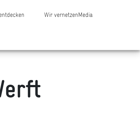
 entdecken
Wir vernetzen
Media
erft