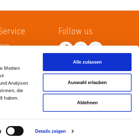
Service
Follow us
Home
Merkliste
Wissenskarte
Alle zulassen
Netiquette
le Medien
ir
Auswahl erlauben
 und Analysen
sammen, die
lt haben.
Ablehnen
Impressum
Datenschutz / Haftungsausschluß
g
Details zeigen