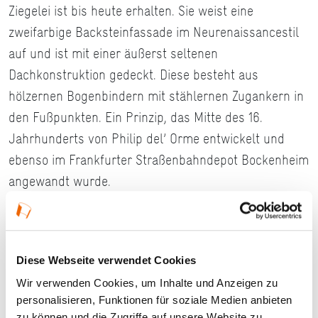
Ziegelei ist bis heute erhalten. Sie weist eine
zweifarbige Backsteinfassade im Neurenaissancestil
auf und ist mit einer äußerst seltenen
Dachkonstruktion gedeckt. Diese besteht aus
hölzernen Bogenbindern mit stählernen Zugankern in
den Fußpunkten. Ein Prinzip, das Mitte des 16.
Jahrhunderts von Philip del’ Orme entwickelt und
ebenso im Frankfurter Straßenbahndepot Bockenheim
angewandt wurde.
Als eines der wenig erhaltenen Beispiele der frühen
industriellen Baukultur ist die Ziegelei von
exemplarischer Bedeutung. Heute ist das
Diese Webseite verwendet Cookies
familiengeführte Ziegelwerk Franz Wenzel die letzte
Wir verwenden Cookies, um Inhalte und Anzeigen zu
noch produzierende Ziegelei in Hessen. Der Ton wird
personalisieren, Funktionen für soziale Medien anbieten
zu können und die Zugriffe auf unsere Website zu