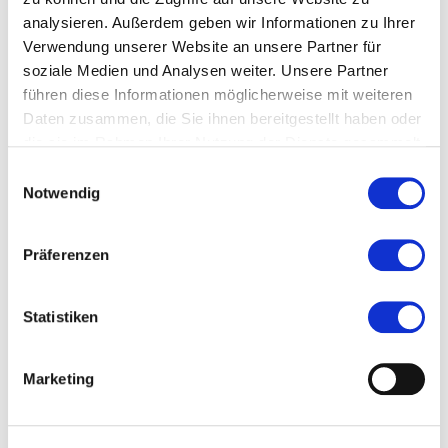
teilweise aus der Tongrube Katzenbuckel im
analysieren. Außerdem geben wir Informationen zu Ihrer
benachbarten Wald gewonnen.
Verwendung unserer Website an unsere Partner für
soziale Medien und Analysen weiter. Unsere Partner
#Kreis Offenbach
führen diese Informationen möglicherweise mit weiteren
Daten zusammen, die Sie ihnen bereitgestellt haben oder
#Lokaler Routenführer Kreis Offenbach
die sie im Rahmen Ihrer Nutzung der Dienste gesammelt
Stand: 2020
haben.
Einwilligungsauswahl
Notwendig
Präferenzen
Ort und Anfahrt
Statistiken
Offenbacher Landstraße 105
63512 Hainburg
Marketing