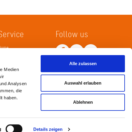
Service
Follow us
Home
Merkliste
Wissenskarte
Alle zulassen
Netiquette
le Medien
ir
Auswahl erlauben
 und Analysen
sammen, die
lt haben.
Ablehnen
Impressum
Datenschutz / Haftungsausschluß
g
Details zeigen