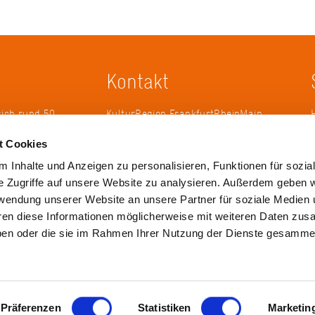
Kontakt
sich rund 50
KulturRegion FrankfurtRheinMain
erband zur
gGmbH Poststraße 16 60329
t Cookies
ändergrenzen
Frankfurt am Main
it 2005 die
 Inhalte und Anzeigen zu personalisieren, Funktionen für sozia
 die
Tel.: +49 69 2577-1700
e Zugriffe auf unsere Website zu analysieren. Außerdem geben w
 ihren
Fax: +49 69 2577-1750
rwendung unserer Website an unsere Partner für soziale Medien
ulse zu
E-Mail:
info@krfrm.de
hren diese Informationen möglicherweise mit weiteren Daten zu
haben oder die sie im Rahmen Ihrer Nutzung der Dienste gesamme
Präferenzen
Statistiken
Marketin