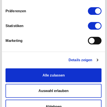
Stand: 2006
Präferenzen
#Industriegeschichte RDIK-RM
Statistiken
Ort und Anfahrt
Marketing
Spelzengasse 45
65474 Bischofsheim
Details zeigen
Alle zulassen
Auswahl erlauben
Ablehnen