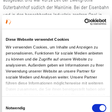
Güterbahnhof südlich der Mainlinie. Bei der Eisenbahn
und in den benachbarten Industrie-zentren Opel in
Rüsselheim und MAN in Gustavsburg sowie im
wachsenden einheimischen Gewerbe entstanden
begehrte Arbeitsplätze, und Bischofsheim wurde zu
Diese Webseite verwendet Cookies
einem verkehrsgünstigen Wohn- und Arbeitsort.
Wir verwenden Cookies, um Inhalte und Anzeigen zu
Heute bietet die „Eisenbahnlandschaft Bischofsheim”
personalisieren, Funktionen für soziale Medien anbieten
ein einzigartiges und fast komplett erhaltenes
zu können und die Zugriffe auf unsere Website zu
analysieren. Außerdem geben wir Informationen zu Ihrer
Eisenbahn-Ensemble. Der Routenführer will die
Verwendung unserer Website an unsere Partner für
industriekulturellen Objekte dokumentieren und ins
soziale Medien und Analysen weiter. Unsere Partner
Bewusstsein einer breiten Öffentlichkeit rücken.
führen diese Informationen möglicherweise mit weiteren
Daten zusammen, die Sie ihnen bereitgestellt haben oder
Lokaler Routenführer Nr. 12 Mainspitze | PDF | 0,6 MB
die sie im Rahmen Ihrer Nutzung der Dienste gesammelt
haben.
Einwilligungsauswahl
20 Objekte der Industriegeschichte an der Mainspitze
Notwendig