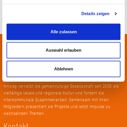
Details zeigen
Alle zulassen
Über uns
Auswahl erlauben
In der Metropolregion FrankfurtRheinMain haben sich rund 50
Ablehnen
Landkreise, Städte, Gemeinden und der Regionalverband zur
KulturRegion zusammen-geschlossen. Über die Ländergrenzen
hinweg vernetzt die gemeinnützige Gesellschaft seit 2005 die
vielfältige lokale und regionale Kultur und fördert die
interkommunale Zusammenarbeit. Gemeinsam mit ihren
Mitgliedern präsentiert sie Projekte und setzt Impulse zu
wechselnden Themen.
Kontakt