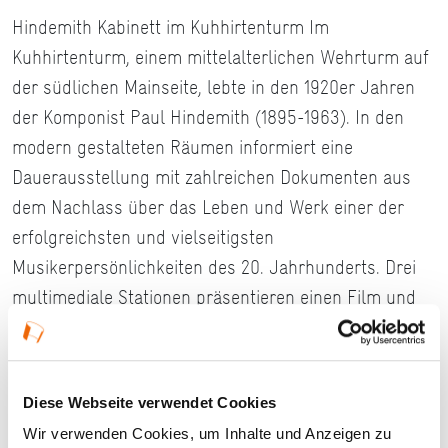
Hindemith Kabinett im Kuhhirtenturm Im
Kuhhirtenturm, einem mittelalterlichen Wehrturm auf
der südlichen Mainseite, lebte in den 1920er Jahren
der Komponist Paul Hindemith (1895-1963). In den
modern gestalteten Räumen informiert eine
Dauerausstellung mit zahlreichen Dokumenten aus
dem Nachlass über das Leben und Werk einer der
erfolgreichsten und vielseitigsten
Musikerpersönlichkeiten des 20. Jahrhunderts. Drei
multimediale Stationen präsentieren einen Film und
historische Klangdokumente. Im Dachgeschoss, dem
früheren Musikzimmer des Komponisten, finden
regelmäßig Kammerkonzerte statt.
Diese Webseite verwendet Cookies
www.hindemith.info/de/kabinett
Wir verwenden Cookies, um Inhalte und Anzeigen zu