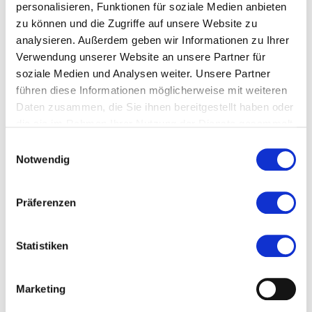
personalisieren, Funktionen für soziale Medien anbieten
Weitere Informationen zu den hessischen Museen
zu können und die Zugriffe auf unsere Website zu
unter
www.museen-in-hessen.de
analysieren. Außerdem geben wir Informationen zu Ihrer
Verwendung unserer Website an unsere Partner für
Stand: 2016
soziale Medien und Analysen weiter. Unsere Partner
führen diese Informationen möglicherweise mit weiteren
Daten zusammen, die Sie ihnen bereitgestellt haben oder
die sie im Rahmen Ihrer Nutzung der Dienste gesammelt
Ort und Anfahrt
haben.
Einwilligungsauswahl
Notwendig
Große Rittergasse 116
60594 Frankfurt am Main
Präferenzen
Statistiken
Marketing