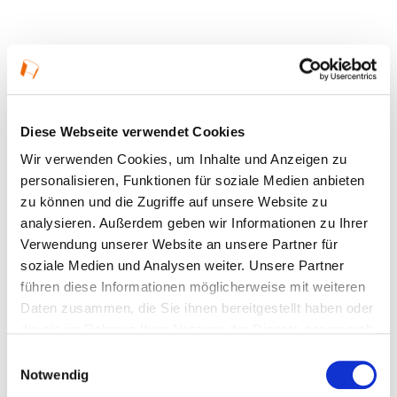
Ort und Anfahrt
Diese Webseite verwendet Cookies
Wir verwenden Cookies, um Inhalte und Anzeigen zu
Frankfurter Straße 43
personalisieren, Funktionen für soziale Medien anbieten
65795 Hattersheim am Main
zu können und die Zugriffe auf unsere Website zu
analysieren. Außerdem geben wir Informationen zu Ihrer
Verwendung unserer Website an unsere Partner für
soziale Medien und Analysen weiter. Unsere Partner
führen diese Informationen möglicherweise mit weiteren
Daten zusammen, die Sie ihnen bereitgestellt haben oder
die sie im Rahmen Ihrer Nutzung der Dienste gesammelt
haben.
Einwilligungsauswahl
Notwendig