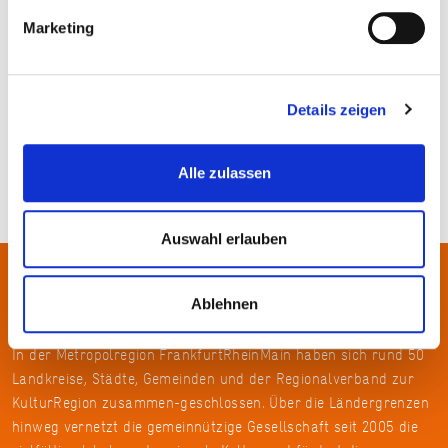
Marketing
Details zeigen
Alle zulassen
Auswahl erlauben
Über uns
Ablehnen
In der Metropolregion FrankfurtRheinMain haben sich rund 50
Landkreise, Städte, Gemeinden und der Regionalverband zur
KulturRegion zusammen-geschlossen. Über die Ländergrenzen
hinweg vernetzt die gemeinnützige Gesellschaft seit 2005 die