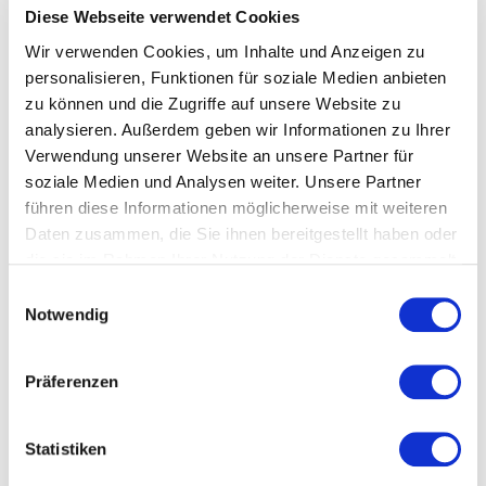
An der Hauptwache 15
Diese Webseite verwendet Cookies
60313 Frankfurt am Main
Wir verwenden Cookies, um Inhalte und Anzeigen zu
personalisieren, Funktionen für soziale Medien anbieten
zu können und die Zugriffe auf unsere Website zu
analysieren. Außerdem geben wir Informationen zu Ihrer
Verwendung unserer Website an unsere Partner für
soziale Medien und Analysen weiter. Unsere Partner
führen diese Informationen möglicherweise mit weiteren
Daten zusammen, die Sie ihnen bereitgestellt haben oder
die sie im Rahmen Ihrer Nutzung der Dienste gesammelt
haben.
Einwilligungsauswahl
Notwendig
Präferenzen
Statistiken
© Wikimedia Commons/Simsalabimbam