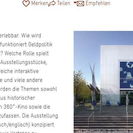
Merken
Teilen
Empfehlen
rlebbar. Wie wird
funktioniert Geldpolitik
? Welche Rolle spielt
 Ausstellungsstücke,
eiche interaktive
e und viele andere
erden die Themen sowohl
us historischer
in 360°-Kino sowie die
zufassen. Die Ausstellung
sch/englisch) konzipiert.
Das Geldmuseum © Deutsche Ban