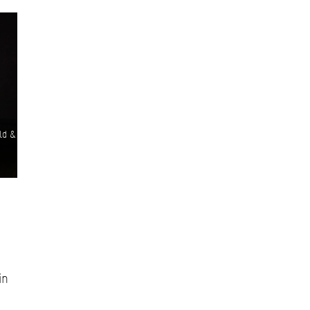
ld &
in