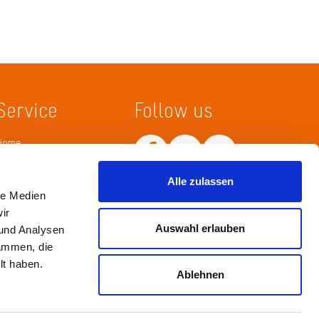
Service
Follow us
Home
Merkliste
Wissenskarte
Alle zulassen
Netiquette
le Medien
ir
Auswahl erlauben
 und Analysen
sammen, die
lt haben.
Ablehnen