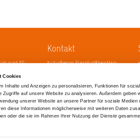
Kontakt
sich rund 50
KulturRegion FrankfurtRheinMain
erband zur
gGmbH Poststraße 16 60329
t Cookies
ändergrenzen
Frankfurt am Main
it 2005 die
 Inhalte und Anzeigen zu personalisieren, Funktionen für sozia
 die
Tel.: +49 69 2577-1700
e Zugriffe auf unsere Website zu analysieren. Außerdem geben w
 ihren
Fax: +49 69 2577-1750
rwendung unserer Website an unsere Partner für soziale Medien
ulse zu
E-Mail:
info@krfrm.de
hren diese Informationen möglicherweise mit weiteren Daten zu
haben oder die sie im Rahmen Ihrer Nutzung der Dienste gesamme