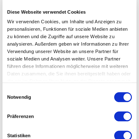
Ort und Anfahrt
Diese Webseite verwendet Cookies
Rotlintallee
Wir verwenden Cookies, um Inhalte und Anzeigen zu
65779 Kelkheim (Taunus)
personalisieren, Funktionen für soziale Medien anbieten
zu können und die Zugriffe auf unsere Website zu
analysieren. Außerdem geben wir Informationen zu Ihrer
Verwendung unserer Website an unsere Partner für
soziale Medien und Analysen weiter. Unsere Partner
führen diese Informationen möglicherweise mit weiteren
Daten zusammen, die Sie ihnen bereitgestellt haben oder
die sie im Rahmen Ihrer Nutzung der Dienste gesammelt
haben.
Einwilligungsauswahl
Notwendig
Präferenzen
Statistiken