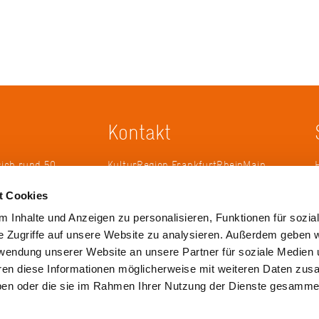
Kontakt
sich rund 50
KulturRegion FrankfurtRheinMain
erband zur
gGmbH Poststraße 16 60329
t Cookies
ändergrenzen
Frankfurt am Main
it 2005 die
 Inhalte und Anzeigen zu personalisieren, Funktionen für sozia
 die
Tel.: +49 69 2577-1700
e Zugriffe auf unsere Website zu analysieren. Außerdem geben w
 ihren
Fax: +49 69 2577-1750
rwendung unserer Website an unsere Partner für soziale Medien
ulse zu
E-Mail:
info@krfrm.de
hren diese Informationen möglicherweise mit weiteren Daten zu
haben oder die sie im Rahmen Ihrer Nutzung der Dienste gesamme