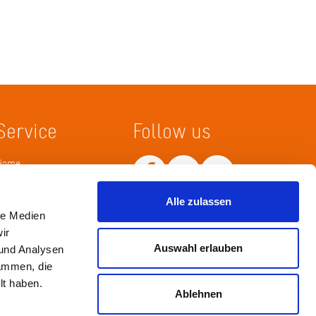
Service
Follow us
Home
Merkliste
Wissenskarte
Alle zulassen
Netiquette
le Medien
ir
Auswahl erlauben
 und Analysen
sammen, die
lt haben.
Ablehnen