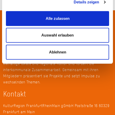
Details zeigen
Alle zulassen
Über uns
Auswahl erlauben
In der Metropolregion FrankfurtRheinMain haben sich rund 50
Landkreise, Städte, Gemeinden und der Regionalverband zur
KulturRegion zusammen-geschlossen. Über die Ländergrenzen
Ablehnen
hinweg vernetzt die gemeinnützige Gesellschaft seit 2005 die
vielfältige lokale und regionale Kultur und fördert die
interkommunale Zusammenarbeit. Gemeinsam mit ihren
Mitgliedern präsentiert sie Projekte und setzt Impulse zu
wechselnden Themen.
Kontakt
KulturRegion FrankfurtRheinMain gGmbH Poststraße 16 60329
Frankfurt am Main