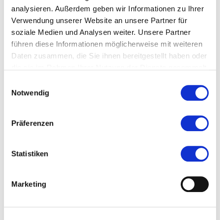
analysieren. Außerdem geben wir Informationen zu Ihrer
#Lokaler Routenführer Main-Taunus-Kreis
Verwendung unserer Website an unsere Partner für
soziale Medien und Analysen weiter. Unsere Partner
führen diese Informationen möglicherweise mit weiteren
Ort und Anfahrt
Daten zusammen, die Sie ihnen bereitgestellt haben oder
die sie im Rahmen Ihrer Nutzung der Dienste gesammelt
haben.
Einwilligungsauswahl
Ladislaus-Winterstein-Ring
Notwendig
65795 Hattersheim am Main
Präferenzen
Statistiken
Marketing