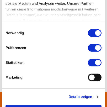
Ort und Anfahrt
soziale Medien und Analysen weiter. Unsere Partner
führen diese Informationen möglicherweise mit weiteren
Daten zusammen, die Sie ihnen bereitgestellt haben oder
Denzerstraße 24
die sie im Rahmen Ihrer Nutzung der Dienste gesammelt
65934 Frankfurt am Main
haben.
Einwilligungsauswahl
Notwendig
Präferenzen
Statistiken
Marketing
Details zeigen