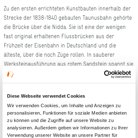
Zu den ersten errichteten Kunstbauten innerhalb der
Strecke der 1838-1840 gebauten Taunusbahn gehörte
die Brücke über die Nidda. Sie ist eine der wenigen
fast original erhaltenen Flussbrücken aus der
Frühzeit der Eisenbahn in Deutschland und die
älteste, über die noch Züge rollen. In sauberer
Werksteinausführung aus rotem Sandstein spannt sie
sich mit drei Flachbögen von je 10 m lichter Weite,
unterstützt von Pfeilern mit halbkreisförmigen
Vorköpfen, zwischen den ca. 6 m hohen Bahndämmen
Diese Webseite verwendet Cookies
über den Fluss.
Wir verwenden Cookies, um Inhalte und Anzeigen zu
personalisieren, Funktionen für soziale Medien anbieten
#Lokaler Routenführer Frankfurt am Main
zu können und die Zugriffe auf unsere Website zu
analysieren. Außerdem geben wir Informationen zu Ihrer
Verwendung unserer Website an unsere Partner für