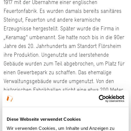
1917 mit der Übernahme einer englischen
Feuertonfabrik. Es wurden damals bereits sanitäres
Steingut, Feuerton und andere keramische
Erzeugnisse hergestellt. Später wurde die Firma in
„Keramag“ umbenannt. Sie hatte noch bis in die 90er
Jahre des 20. Jahrhunderts am Standort Flörsheim
ihre Produktion. Ungenutzte und leerstehende
Gebäude wurden zum Teil abgebrochen, um Platz für
einen Gewerbepark zu schaffen. Das ehemalige
Verwaltungsgebäude wurde umgenutzt. Von den
historischen Fabrikhallen sticht eine etwa 200 Meter
lange Halle hervor. Sie überzeugt durch eine
sichtbare Stahlbetonkonstruktion, die im
Bogenbereich des Tonnendaches mit Ziegeln
Diese Webseite verwendet Cookies
ausgemauert und ansonsten großflächig verglast ist.
Wir verwenden Cookies, um Inhalte und Anzeigen zu