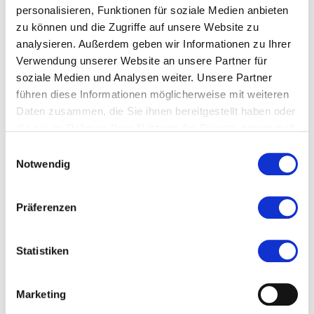
personalisieren, Funktionen für soziale Medien anbieten
Stand: 2015
zu können und die Zugriffe auf unsere Website zu
analysieren. Außerdem geben wir Informationen zu Ihrer
#Lokaler Routenführer Hessischer Unterer Main
Verwendung unserer Website an unsere Partner für
soziale Medien und Analysen weiter. Unsere Partner
#Lokaler Routenführer Main-Taunus-Kreis
führen diese Informationen möglicherweise mit weiteren
Daten zusammen, die Sie ihnen bereitgestellt haben oder
die sie im Rahmen Ihrer Nutzung der Dienste gesammelt
Ort und Anfahrt
haben.
Einwilligungsauswahl
Notwendig
Böttgerstraße 2
Präferenzen
65439 Flörsheim am Main
Statistiken
Marketing