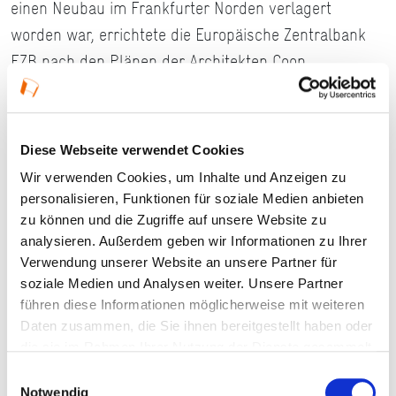
einen Neubau im Frankfurter Norden verlagert
worden war, errichtete die Europäische Zentralbank
EZB nach den Plänen der Architekten Coop
Himmelb(l)au (Wien) ihren Hauptsitz in einem signifi
kanten, 180 m hohen Turm in funktionaler und
gestalterischer Kombination mit der Großmarkthalle.
Diese Webseite verwendet Cookies
Dabei wurden in die denkmalgeschützte Halle
Wir verwenden Cookies, um Inhalte und Anzeigen zu
Konferenz und Presseräume eingebaut. Von 1941-1945
personalisieren, Funktionen für soziale Medien anbieten
deportierten die Nationalsozialisten etwa 12.000
zu können und die Zugriffe auf unsere Website zu
analysieren. Außerdem geben wir Informationen zu Ihrer
Frankfurter Juden von der Großmarkthalle aus in die
Verwendung unserer Website an unsere Partner für
Vernichtungslager. Daran erinnert die 2015
soziale Medien und Analysen weiter. Unsere Partner
eingeweihte Gedenkstätte im Osten der Halle sowie
führen diese Informationen möglicherweise mit weiteren
vor dem Stellwerk Großmarkthalle (Architekten
Daten zusammen, die Sie ihnen bereitgestellt haben oder
die sie im Rahmen Ihrer Nutzung der Dienste gesammelt
KatzKaiser, Köln).
haben.
Einwilligungsauswahl
www.ecb.europa.eu/ecb/premises/html/index.de.html
Notwendig