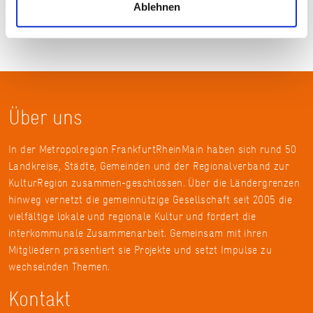
Ablehnen
Über uns
In der Metropolregion FrankfurtRheinMain haben sich rund 50
Landkreise, Städte, Gemeinden und der Regionalverband zur
KulturRegion zusammen-geschlossen. Über die Ländergrenzen
hinweg vernetzt die gemeinnützige Gesellschaft seit 2005 die
vielfältige lokale und regionale Kultur und fördert die
interkommunale Zusammenarbeit. Gemeinsam mit ihren
Mitgliedern präsentiert sie Projekte und setzt Impulse zu
wechselnden Themen.
Kontakt