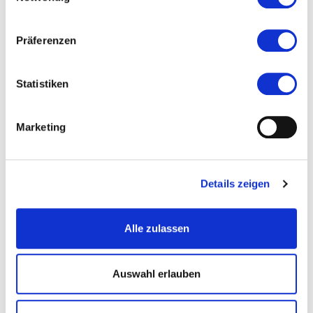
Stand: 2015
Präferenzen
#Lokaler Routenführer Frankfurt am Main
Statistiken
Ort und Anfahrt
Marketing
Sonnemannstraße 20
Details zeigen
60314 Frankfurt am Main
Alle zulassen
Auswahl erlauben