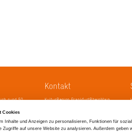
Kontakt
sich rund 50
KulturRegion FrankfurtRheinMain
erband zur
gGmbH Poststraße 16 60329
t Cookies
ändergrenzen
Frankfurt am Main
it 2005 die
 Inhalte und Anzeigen zu personalisieren, Funktionen für sozia
 die
Tel.: +49 69 2577-1700
e Zugriffe auf unsere Website zu analysieren. Außerdem geben w