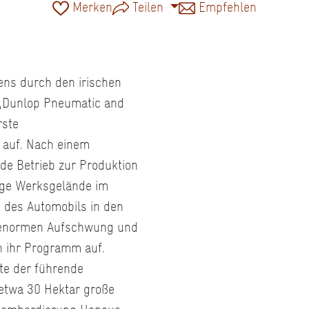
Merken
Teilen
Empfehlen
fens durch den irischen
 „Dunlop Pneumatic and
rste
 auf. Nach einem
e Betrieb zur Produktion
ige Werksgelände im
 des Automobils in den
n enormen Aufschwung und
n ihr Programm auf.
gte der führende
 etwa 30 Hektar große