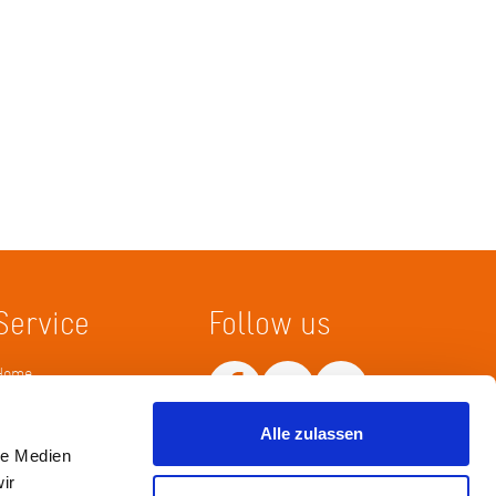
Service
Follow us
Home
Merkliste
Wissenskarte
Alle zulassen
Netiquette
le Medien
ir