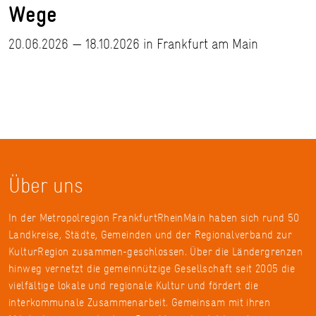
Wege
20.06.2026 — 18.10.2026 in Frankfurt am Main
Über uns
In der Metropolregion FrankfurtRheinMain haben sich rund 50
Landkreise, Städte, Gemeinden und der Regionalverband zur
KulturRegion zusammen-geschlossen. Über die Ländergrenzen
hinweg vernetzt die gemeinnützige Gesellschaft seit 2005 die
vielfältige lokale und regionale Kultur und fördert die
interkommunale Zusammenarbeit. Gemeinsam mit ihren