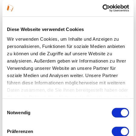
VERANSTALTUNGEN IN
DEUTSCHES
Diese Webseite verwendet Cookies
ARCHITEKTURMUSEUM
Wir verwenden Cookies, um Inhalte und Anzeigen zu
(DAM) IM DAM OSTEND
personalisieren, Funktionen für soziale Medien anbieten
zu können und die Zugriffe auf unsere Website zu
analysieren. Außerdem geben wir Informationen zu Ihrer
Verwendung unserer Website an unsere Partner für
soziale Medien und Analysen weiter. Unsere Partner
führen diese Informationen möglicherweise mit weiteren
Daten zusammen, die Sie ihnen bereitgestellt haben oder
die sie im Rahmen Ihrer Nutzung der Dienste gesammelt
haben.
Einwilligungsauswahl
Notwendig
Präferenzen