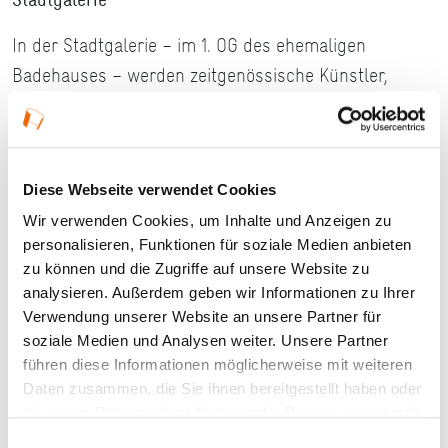
In der Stadtgalerie – im 1. OG des ehemaligen
Badehauses – werden zeitgenössische Künstler,
RegionalArt oder historische Ausstellungen
präsentiert. Der große Schauraum und die kleinen
Kabinette bieten den passenden Rahmen für Grafiken,
Diese Webseite verwendet Cookies
Gemälde, Skulpturen oder Fotoarbeiten.
Wir verwenden Cookies, um Inhalte und Anzeigen zu
Öffnungszeiten
personalisieren, Funktionen für soziale Medien anbieten
zu können und die Zugriffe auf unsere Website zu
Mi, Sa und So von 15–18 Uhr und nach Vereinbarung
analysieren. Außerdem geben wir Informationen zu Ihrer
Verwendung unserer Website an unsere Partner für
Das Badehaus im Alten Kurpark
soziale Medien und Analysen weiter. Unsere Partner
führen diese Informationen möglicherweise mit weiteren
Das Badehaus wurde 1870/71 auf Betreiben von Dr.
Daten zusammen, die Sie ihnen bereitgestellt haben oder
Georg Thilenius auf dem Boden des früher
die sie im Rahmen Ihrer Nutzung der Dienste gesammelt
bestehenden Gradierwerkes der Saline gebaut. Vor
haben.
Einwilligungsauswahl