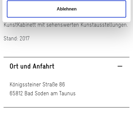
Weiterhin befinden sich dort das Stadtmuseum, das
Ablehnen
Stadtarchiv sowie die Stadtgalerie und das
KunstKabinett mit sehenswerten Kunstausstellungen.
Stand: 2017
Ort und Anfahrt
Königssteiner Straße 86
65812 Bad Soden am Taunus