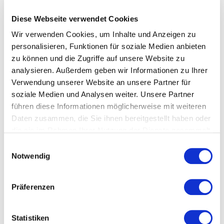
Diese Webseite verwendet Cookies
Wir verwenden Cookies, um Inhalte und Anzeigen zu
Ort und Anfahrt
personalisieren, Funktionen für soziale Medien anbieten
zu können und die Zugriffe auf unsere Website zu
Am Spitzacker 20/22
analysieren. Außerdem geben wir Informationen zu Ihrer
Verwendung unserer Website an unsere Partner für
61184 Karben
soziale Medien und Analysen weiter. Unsere Partner
führen diese Informationen möglicherweise mit weiteren
Daten zusammen, die Sie ihnen bereitgestellt haben oder
die sie im Rahmen Ihrer Nutzung der Dienste gesammelt
haben.
Einwilligungsauswahl
Notwendig
Präferenzen
Statistiken