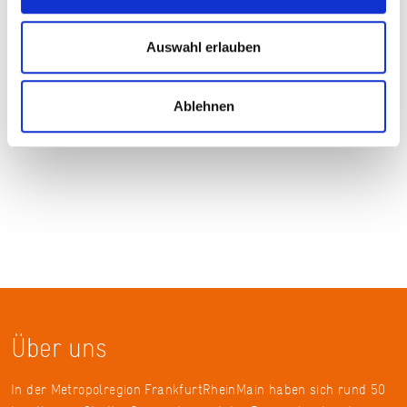
Das Weingut Carl Jung in Rüdesheim am Rhein, © KulturRegion/Kay-
Auswahl erlauben
Hermann Hörster
Ablehnen
Über uns
In der Metropolregion FrankfurtRheinMain haben sich rund 50