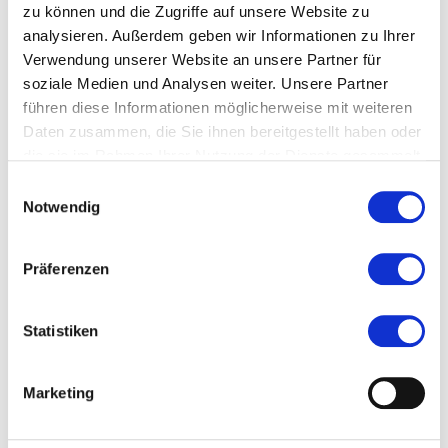
Ort und Anfahrt
zu können und die Zugriffe auf unsere Website zu
analysieren. Außerdem geben wir Informationen zu Ihrer
Verwendung unserer Website an unsere Partner für
Am Hain 20
soziale Medien und Analysen weiter. Unsere Partner
63654 Büdingen
führen diese Informationen möglicherweise mit weiteren
Daten zusammen, die Sie ihnen bereitgestellt haben oder
die sie im Rahmen Ihrer Nutzung der Dienste gesammelt
haben.
Einwilligungsauswahl
Notwendig
Auf Google Maps ansehen
Auf OpenStreetMap ansehen
Präferenzen
Statistiken
Marketing