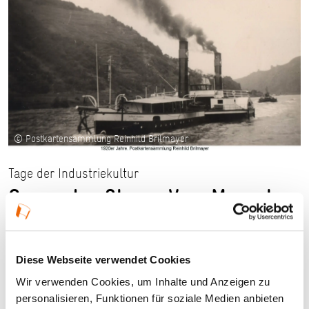
© Postkartensammlung Reinhild Brilmayer
Tage der Industriekultur
Gegen den Strom. Vom Mensch
zur Maschine – wie die Schiffe
auf dem Rhein zu Berg fahren
Diese Webseite verwendet Cookies
lernten
Wir verwenden Cookies, um Inhalte und Anzeigen zu
personalisieren, Funktionen für soziale Medien anbieten
12.09.2026, 14:30 Uhr in Bingen am Rhein