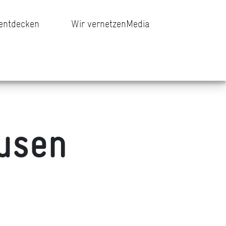
 entdecken
Wir vernetzen
Media
usen