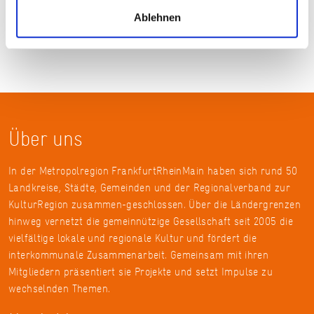
Ablehnen
Über uns
In der Metropolregion FrankfurtRheinMain haben sich rund 50
Landkreise, Städte, Gemeinden und der Regionalverband zur
KulturRegion zusammen-geschlossen. Über die Ländergrenzen
hinweg vernetzt die gemeinnützige Gesellschaft seit 2005 die
vielfältige lokale und regionale Kultur und fördert die
interkommunale Zusammenarbeit. Gemeinsam mit ihren
Mitgliedern präsentiert sie Projekte und setzt Impulse zu
wechselnden Themen.