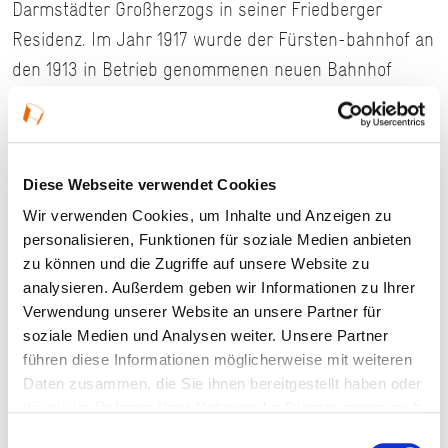
Darmstädter Großherzogs in seiner Friedberger
Residenz. Im Jahr 1917 wurde der Fürsten-bahnhof an
den 1913 in Betrieb genommenen neuen Bahnhof
verlegt. Den alten Bahnhof riss man 1983 für den Bau
des City-Parkhauses ab. Den Hauptbahnhof der
Wetterau passieren täglich bis zu 365 Züge und
20.000 Reisende, seit 1978 fährt die S-Bahnlinie 6
Diese Webseite verwendet Cookies
nach Fried-berg. Die 2009 begonnene Modernisierung
Wir verwenden Cookies, um Inhalte und Anzeigen zu
personalisieren, Funktionen für soziale Medien anbieten
in deren Rahmen der Friedberger Bahnhof als „Tor zur
zu können und die Zugriffe auf unsere Website zu
Wetterau“ ausgebaut werden soll, fand im November
analysieren. Außerdem geben wir Informationen zu Ihrer
2010 einen ersten Abschluss. 600.000 Euro wurden in
Verwendung unserer Website an unsere Partner für
einen neuen Anstrich, neue Fenster und einen neuen
soziale Medien und Analysen weiter. Unsere Partner
führen diese Informationen möglicherweise mit weiteren
Fußboden investiert. Die installierte moderne
Daten zusammen, die Sie ihnen bereitgestellt haben oder
Heizungsanlage senkt den Energieverbrauch des
die sie im Rahmen Ihrer Nutzung der Dienste gesammelt
Bahnhofs um 30%.
haben.
Einwilligungsauswahl