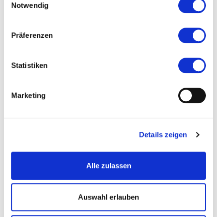
Notwendig
IC, RE, RB und S6 Bahnhof Friedberg
Stand: 2010
Präferenzen
#Lokaler Routenführer Friedberg
Statistiken
Marketing
Ort und Anfahrt
Hanauer Straße 44
Details zeigen
61169 Friedberg (Hessen)
Alle zulassen
Auswahl erlauben