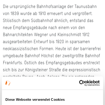
Die ursprüngliche Bahnhofsanlage der Taunusbahn
von 1839 wurde ab 1910 erneuert und vergrößert.
Stilistisch dem Südbahnhof ähnlich, entstand das
neue Empfangsgebäude nach einem von den
Bahnarchitekten Wegner und Kleinschmidt 1912
ausgearbeiteten Entwurf bis 1920 in sparsamen
neoklassizistischen Formen. Heute ist der barrierefrei
umgebaute Bahnhof Höchst der zweitgrößte Bahnhof
Frankfurts. Östlich des Empfangsgebäudes erstreckt
sich bis zur Königsteiner Straße die expressionistisch
gestaltete Bruno- Asch-Anlage. Die sie prägenden
Elemente, wie Rasenparterre, Baumallee, Brunnen
und Kunstwerke wurden in den Jahren 2005 bis 2013
restauriert. Auch die aus drei unterschiedlichen
Diese Webseite verwendet Cookies
Epochen stammenden Eisenbahnbrücken über die