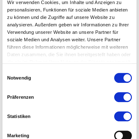
Wir verwenden Cookies, um Inhalte und Anzeigen zu
Königsteiner Straße wurden denkmalgerecht
personalisieren, Funktionen für soziale Medien anbieten
restauriert sowie lichtgestalterisch in Szene gesetzt.
zu können und die Zugriffe auf unsere Website zu
analysieren. Außerdem geben wir Informationen zu Ihrer
Stand: 2015
Verwendung unserer Website an unsere Partner für
soziale Medien und Analysen weiter. Unsere Partner
#Lokaler Routenführer Frankfurt am Main
führen diese Informationen möglicherweise mit weiteren
Daten zusammen, die Sie ihnen bereitgestellt haben oder
die sie im Rahmen Ihrer Nutzung der Dienste gesammelt
haben.
Einwilligungsauswahl
Ort und Anfahrt
Notwendig
Bahnhof Frankfurt-Höchst
Präferenzen
65929 Frankfurt am Main
Statistiken
Marketing