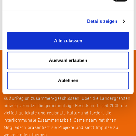
Details zeigen
Alle zulassen
Auswahl erlauben
Über uns
Ablehnen
In der Metropolregion FrankfurtRheinMain haben sich rund 50
Landkreise, Städte, Gemeinden und der Regionalverband zur
KulturRegion zusammen-geschlossen. Über die Ländergrenzen
hinweg vernetzt die gemeinnützige Gesellschaft seit 2005 die
vielfältige lokale und regionale Kultur und fördert die
interkommunale Zusammenarbeit. Gemeinsam mit ihren
Mitgliedern präsentiert sie Projekte und setzt Impulse zu
wechselnden Themen.