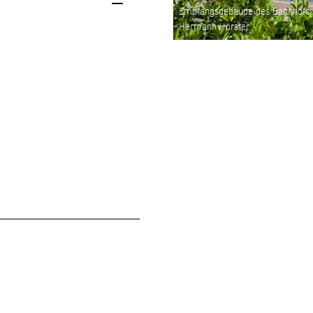
Empfangsgebäude des Bahnhofs H
Hermann Hörster