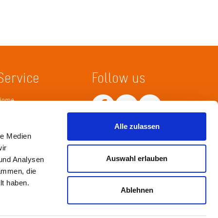
Service
Follow us
Home
Merkliste
Wissenskarte
Alle zulassen
Netiquette
le Medien
ir
Auswahl erlauben
 und Analysen
sammen, die
lt haben.
Ablehnen