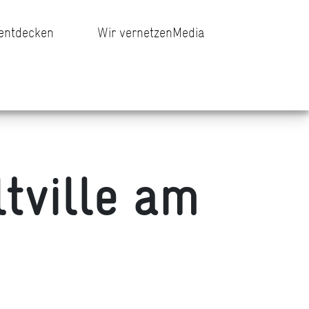
 entdecken
Wir vernetzen
Media
tville am