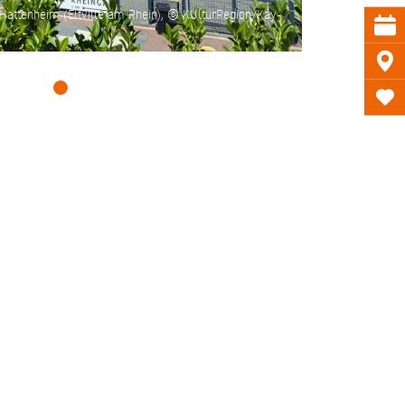
attenheim (Eltville am Rhein), © KUlturRegion/Kay-