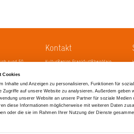
Kontakt
sich rund 50
KulturRegion FrankfurtRheinMain
erband zur
gGmbH Poststraße 16 60329
t Cookies
ändergrenzen
Frankfurt am Main
it 2005 die
 Inhalte und Anzeigen zu personalisieren, Funktionen für sozia
 die
Tel.: +49 69 2577-1700
e Zugriffe auf unsere Website zu analysieren. Außerdem geben w
 ihren
Fax: +49 69 2577-1750
rwendung unserer Website an unsere Partner für soziale Medien
ulse zu
E-Mail:
info@krfrm.de
hren diese Informationen möglicherweise mit weiteren Daten zu
haben oder die sie im Rahmen Ihrer Nutzung der Dienste gesamme