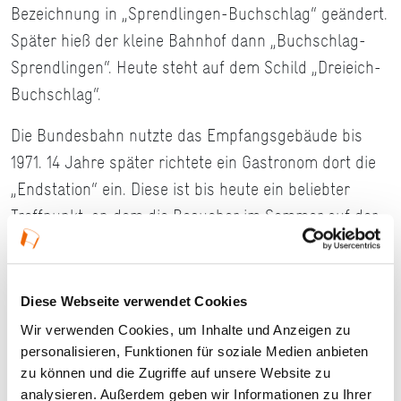
Bezeichnung in „Sprendlingen-Buchschlag“ geändert.
Später hieß der kleine Bahnhof dann „Buchschlag-
Sprendlingen“. Heute steht auf dem Schild „Dreieich-
Buchschlag“.
Die Bundesbahn nutzte das Empfangsgebäude bis
1971. 14 Jahre später richtete ein Gastronom dort die
„Endstation“ ein. Diese ist bis heute ein beliebter
Treffpunkt, an dem die Besucher im Sommer auf der
Terrasse – hinter einer Glaswand vor Lärm geschützt
– fast im Minutentakt Züge vorbeirauschen sehen.
Das Bahnhofsgebäude steht, wie auch das Perron-
Diese Webseite verwendet Cookies
Schutzdach, unter Denkmalschutz. Das Dach stammt
Wir verwenden Cookies, um Inhalte und Anzeigen zu
vom Darmstädter Ludwigsbahnhof und wurde 1958
personalisieren, Funktionen für soziale Medien anbieten
nach Buchschlag gebracht.
zu können und die Zugriffe auf unsere Website zu
analysieren. Außerdem geben wir Informationen zu Ihrer