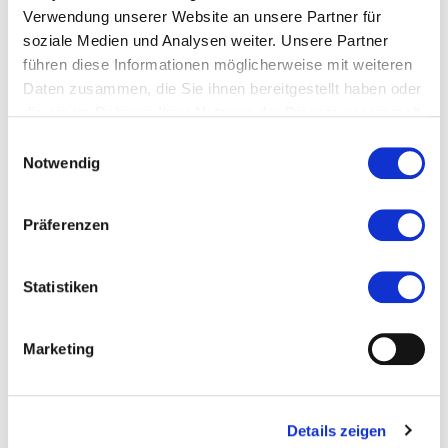
#Kreis Offenbach
Verwendung unserer Website an unsere Partner für
soziale Medien und Analysen weiter. Unsere Partner
#Lokaler Routenführer Kreis Offenbach
führen diese Informationen möglicherweise mit weiteren
Daten zusammen, die Sie ihnen bereitgestellt haben oder
Stand: 2020
die sie im Rahmen Ihrer Nutzung der Dienste gesammelt
haben.
Einwilligungsauswahl
Notwendig
Ort und Anfahrt
Präferenzen
Buchschlager Allee 2
Statistiken
63303 Dreieich
Marketing
Details zeigen