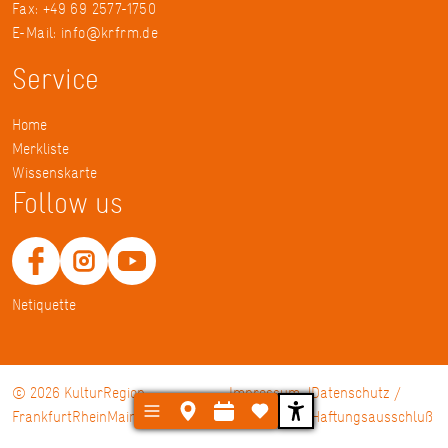
Fax: +49 69 2577-1750
E-Mail:
info@krfrm.de
Service
Home
Merkliste
Wissenskarte
Follow us
Netiquette
© 2026 KulturRegion
Impressum
Datenschutz /
FrankfurtRheinMain gGmbH
Haftungsausschluß