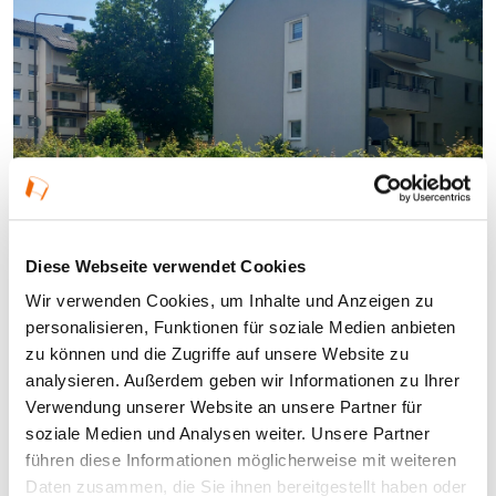
Diese Webseite verwendet Cookies
© Lea Fleur Sorgler
Wir verwenden Cookies, um Inhalte und Anzeigen zu
personalisieren, Funktionen für soziale Medien anbieten
GartenRheinMain
zu können und die Zugriffe auf unsere Website zu
27. Bad Orber Landfrauenmarkt –
analysieren. Außerdem geben wir Informationen zu Ihrer
Verwendung unserer Website an unsere Partner für
„Gutes aus der Region“
soziale Medien und Analysen weiter. Unsere Partner
führen diese Informationen möglicherweise mit weiteren
19.09.2026, 09:30 Uhr — 14:00 Uhr in Bad Orb
Daten zusammen, die Sie ihnen bereitgestellt haben oder