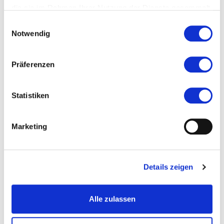
die sie im Rahmen Ihrer Nutzung der Dienste gesammelt
haben.
Einwilligungsauswahl
Notwendig
Präferenzen
Statistiken
Marketing
Details zeigen
© Lea Fleur Sorgler
Alle zulassen
GartenRheinMain
18. Internationales