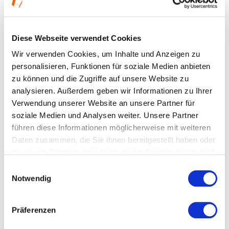
Aktiengesellschaft für ihre Mitarbeiter
bemerkenswerte soziale Leistungen. So stellte sie u.
Diese Webseite verwendet Cookies
a. zwei Unterkunftshäuser für ledige Arbeiter und Ein-
Wir verwenden Cookies, um Inhalte und Anzeigen zu
und Mehrfamilienhäuser mit verbilligter Miete für
personalisieren, Funktionen für soziale Medien anbieten
Verheiratete zur Verfügung. Noch heute sind die Villa
zu können und die Zugriffe auf unsere Website zu
Schaller und die Arbeiterhäuser an der
analysieren. Außerdem geben wir Informationen zu Ihrer
Verwendung unserer Website an unsere Partner für
Hohemarkstraße zu sehen.
soziale Medien und Analysen weiter. Unsere Partner
ÖPNV: U3 Haltestelle Hohe Mark
führen diese Informationen möglicherweise mit weiteren
Daten zusammen, die Sie ihnen bereitgestellt haben oder
Stand: 2016
die sie im Rahmen Ihrer Nutzung der Dienste gesammelt
haben.
Einwilligungsauswahl
#Lokaler Routenführer Vorderer Taunus
Notwendig
Präferenzen
Ort und Anfahrt