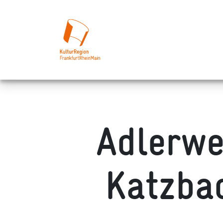
Adlerwe
Katzba