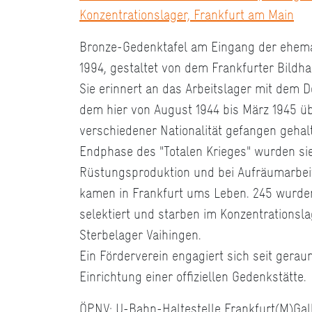
Konzentrationslager, Frankfurt am Main
Bronze-Gedenktafel am Eingang der ehema
1994, gestaltet von dem Frankfurter Bildh
Sie erinnert an das Arbeitslager mit dem 
dem hier von August 1944 bis März 1945 üb
verschiedener Nationalität gefangen gehal
Endphase des "Totalen Krieges" wurden sie
Rüstungsproduktion und bei Aufräumarbeit
kamen in Frankfurt ums Leben. 245 wurden
selektiert und starben im Konzentrationsl
Sterbelager Vaihingen.
Ein Förderverein engagiert sich seit geraum
Einrichtung einer offiziellen Gedenkstätte.
ÖPNV: U-Bahn-Haltestelle Frankfurt(M)Gal