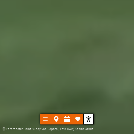
© Farbroboter Paint Buddy von Caparol, Foto DAW, Sabine Arndt