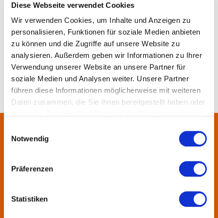
Diese Webseite verwendet Cookies
Wir verwenden Cookies, um Inhalte und Anzeigen zu
Merken
Teilen
Empfehlen
personalisieren, Funktionen für soziale Medien anbieten
zu können und die Zugriffe auf unsere Website zu
analysieren. Außerdem geben wir Informationen zu Ihrer
Verwendung unserer Website an unsere Partner für
soziale Medien und Analysen weiter. Unsere Partner
führen diese Informationen möglicherweise mit weiteren
Daten zusammen, die Sie ihnen bereitgestellt haben oder
die sie im Rahmen Ihrer Nutzung der Dienste gesammelt
haben.
Einwilligungsauswahl
Notwendig
Über uns
In der Metropolregion FrankfurtRheinMain haben sich rund 50
Präferenzen
Landkreise, Städte, Gemeinden und der Regionalverband zur
KulturRegion zusammen-geschlossen. Über die Ländergrenzen
Statistiken
hinweg vernetzt die gemeinnützige Gesellschaft seit 2005 die
vielfältige lokale und regionale Kultur und fördert die