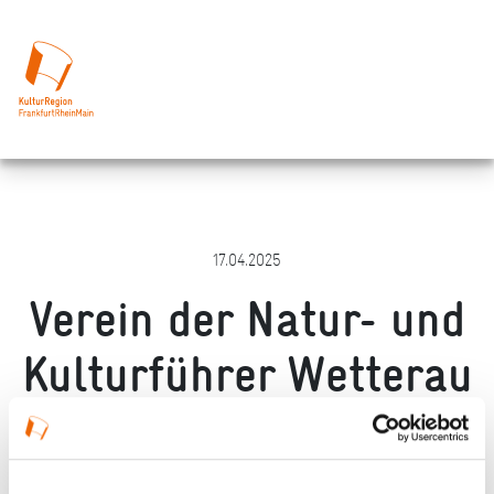
17.04.2025
Verein der Natur- und
Kulturführer Wetterau
Wetterau – Vogelsberg
– Taunus e. V.