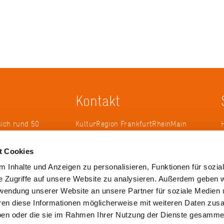
Kontakt
sich rund 50
KulturRegion FrankfurtRheinMain
erband zur
gGmbH Poststraße 16 60329
ändergrenzen
Frankfurt am Main
t Cookies
it 2005 die
 Inhalte und Anzeigen zu personalisieren, Funktionen für sozia
 die
Tel.: +49 69 2577-1700
e Zugriffe auf unsere Website zu analysieren. Außerdem geben w
 ihren
Fax: +49 69 2577-1750
rwendung unserer Website an unsere Partner für soziale Medien
ulse zu
E-Mail:
info@krfrm.de
hren diese Informationen möglicherweise mit weiteren Daten zu
haben oder die sie im Rahmen Ihrer Nutzung der Dienste gesamme