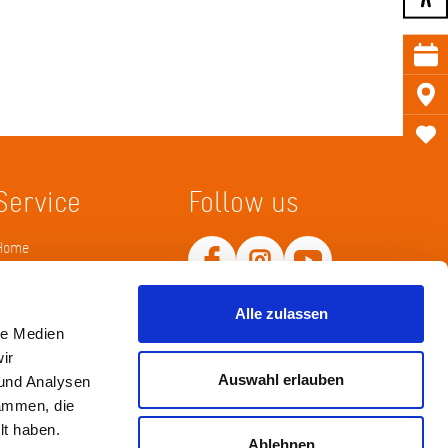
Service
Follow us
Home
Merkliste
Wissenskarte
Netiquette
Alle zulassen
le Medien
ir
Auswahl erlauben
 und Analysen
sammen, die
lt haben.
Ablehnen