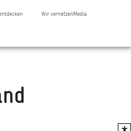
 entdecken
Wir vernetzen
Media
and