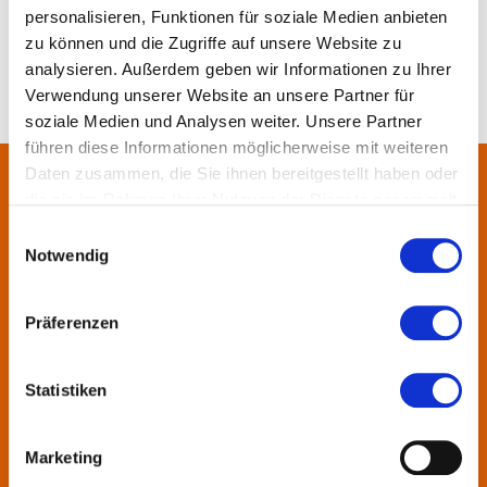
personalisieren, Funktionen für soziale Medien anbieten
zu können und die Zugriffe auf unsere Website zu
analysieren. Außerdem geben wir Informationen zu Ihrer
Verwendung unserer Website an unsere Partner für
soziale Medien und Analysen weiter. Unsere Partner
führen diese Informationen möglicherweise mit weiteren
Daten zusammen, die Sie ihnen bereitgestellt haben oder
die sie im Rahmen Ihrer Nutzung der Dienste gesammelt
Über uns
haben.
Einwilligungsauswahl
Notwendig
In der Metropolregion FrankfurtRheinMain haben sich rund 50
Landkreise, Städte, Gemeinden und der Regionalverband zur
KulturRegion zusammen-geschlossen. Über die Ländergrenzen
Präferenzen
hinweg vernetzt die gemeinnützige Gesellschaft seit 2005 die
vielfältige lokale und regionale Kultur und fördert die
Statistiken
interkommunale Zusammenarbeit. Gemeinsam mit ihren
Mitgliedern präsentiert sie Projekte und setzt Impulse zu
wechselnden Themen.
Marketing