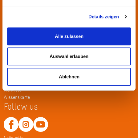
Kontakt
KulturRegion FrankfurtRheinMain gGmbH Poststraße 16 60329
Details zeigen
Frankfurt am Main
Alle zulassen
Tel.: +49 69 2577-1700
Fax: +49 69 2577-1750
E-Mail:
info@krfrm.de
Auswahl erlauben
Service
Ablehnen
Home
Merkliste
Wissenskarte
Follow us
Netiquette