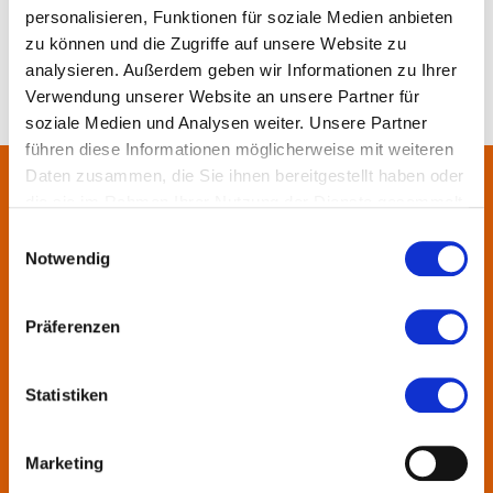
personalisieren, Funktionen für soziale Medien anbieten
zu können und die Zugriffe auf unsere Website zu
analysieren. Außerdem geben wir Informationen zu Ihrer
Verwendung unserer Website an unsere Partner für
soziale Medien und Analysen weiter. Unsere Partner
führen diese Informationen möglicherweise mit weiteren
Daten zusammen, die Sie ihnen bereitgestellt haben oder
die sie im Rahmen Ihrer Nutzung der Dienste gesammelt
Über uns
haben.
Einwilligungsauswahl
Notwendig
In der Metropolregion FrankfurtRheinMain haben sich rund 50
Landkreise, Städte, Gemeinden und der Regionalverband zur
KulturRegion zusammen-geschlossen. Über die Ländergrenzen
Präferenzen
hinweg vernetzt die gemeinnützige Gesellschaft seit 2005 die
vielfältige lokale und regionale Kultur und fördert die
Statistiken
interkommunale Zusammenarbeit. Gemeinsam mit ihren
Mitgliedern präsentiert sie Projekte und setzt Impulse zu
wechselnden Themen.
Marketing