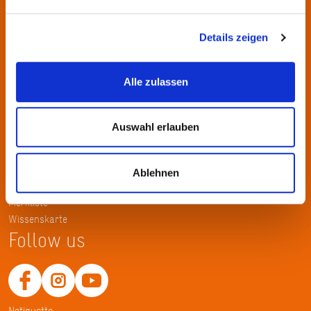
Kontakt
KulturRegion FrankfurtRheinMain gGmbH Poststraße 16 60329
Details zeigen
Frankfurt am Main
Alle zulassen
Tel.: +49 69 2577-1700
Fax: +49 69 2577-1750
E-Mail:
info@krfrm.de
Auswahl erlauben
Service
Ablehnen
Home
Merkliste
Wissenskarte
Follow us
Netiquette